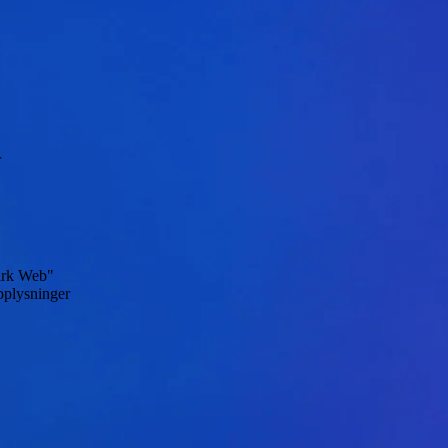
r
ark Web"
pplysninger