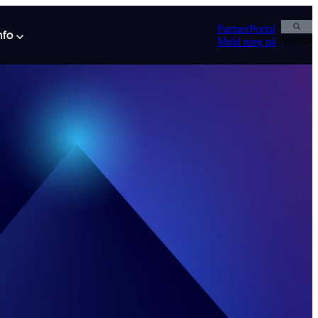
PartnerPortal
info
Search
Meld meg på