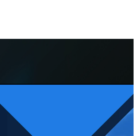
ater og funksjoner med en fornuftig pris.»