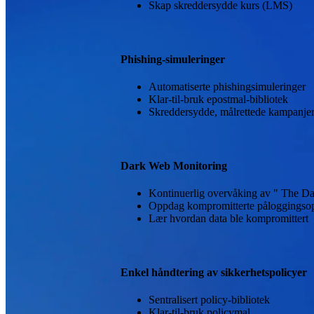
Skap skreddersydde kurs (LMS)
Phishing-simuleringer
Automatiserte phishingsimuleringer
Klar-til-bruk epostmal-bibliotek
Skreddersydde, målrettede kampanje
Dark Web Monitoring
Kontinuerlig overvåking av " The D
Oppdag kompromitterte påloggingso
Lær hvordan data ble kompromittert
Enkel håndtering av sikkerhetspolicyer
Sentralisert policy-bibliotek
Klar-til-bruk policymal