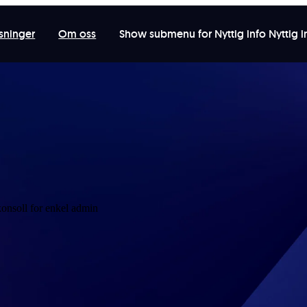
sninger
Om oss
Show submenu for Nyttig info
Nyttig 
nsoll for enkel admin