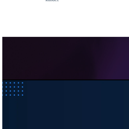
usecure
Human Risk Management
VIDEO DEMO
usecure fikk G2-prisen for "Beste ROI" i kategorien sikkerhetsbeviss
BOOK DEMO