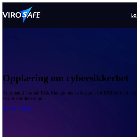
Lø
Opplæring om cybersikkerhet
Automated Human Risk Management - designet for MSP-er med ett ko
av alle kundene dine.
BOOK DEMO