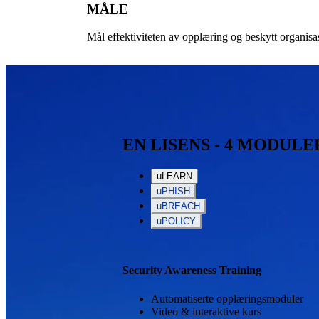
MÅLE
Mål effektiviteten av opplæring og beskytt organis
EN LISENS - 4 MODUL
uLEARN
uPHISH
uBREACH
uPOLICY
Security Awareness Training
Automatiserte opplæringsmoduler
Video & interaktive kurs