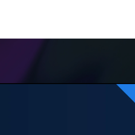
thetsopplæring - «
endelig en opplæringsplattform som kombinerer result